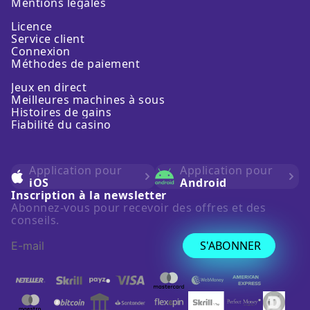
Mentions légales
Licence
Service client
Connexion
Méthodes de paiement
Jeux en direct
Meilleures machines à sous
Histoires de gains
Fiabilité du casino
Application pour
Application pour
iOS
Android
Inscription à la newsletter
Abonnez-vous pour recevoir des offres et des
conseils.
S'ABONNER