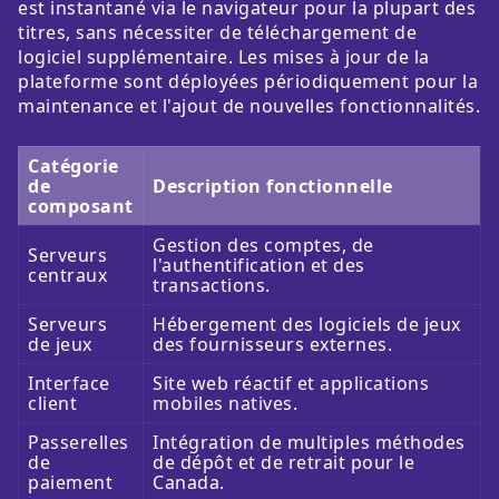
est instantané via le navigateur pour la plupart des
titres, sans nécessiter de téléchargement de
logiciel supplémentaire. Les mises à jour de la
plateforme sont déployées périodiquement pour la
maintenance et l'ajout de nouvelles fonctionnalités.
Catégorie
de
Description fonctionnelle
composant
Gestion des comptes, de
Serveurs
l'authentification et des
centraux
transactions.
Serveurs
Hébergement des logiciels de jeux
de jeux
des fournisseurs externes.
Interface
Site web réactif et applications
client
mobiles natives.
Passerelles
Intégration de multiples méthodes
de
de dépôt et de retrait pour le
paiement
Canada.