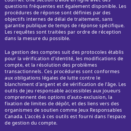
questions fréquentes est également disponible. Les
procédures de réponse sont définies par des
objectifs internes de délai de traitement, sans
garantie publique de temps de réponse spécifique.
Les requêtes sont traitées par ordre de réception
dans la mesure du possible.
La gestion des comptes suit des protocoles établis
pour la vérification d'identité, les modifications de
compte, et la résolution des problèmes
transactionnels. Ces procédures sont conformes
aux obligations légales de lutte contre le
blanchiment d'argent et de vérification de l'âge. Les
outils de jeu responsable accessibles aux joueurs
comprennent des options d'auto-exclusion, la
fixation de limites de dépôt, et des liens vers des
organismes de soutien comme Jeux Responsables
Canada. L'accès à ces outils est fourni dans l'espace
de gestion du compte.