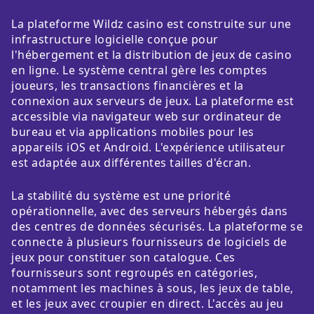
La plateforme Wildz casino est construite sur une
infrastructure logicielle conçue pour
l'hébergement et la distribution de jeux de casino
en ligne. Le système central gère les comptes
joueurs, les transactions financières et la
connexion aux serveurs de jeux. La plateforme est
accessible via navigateur web sur ordinateur de
bureau et via applications mobiles pour les
appareils iOS et Android. L'expérience utilisateur
est adaptée aux différentes tailles d'écran.
La stabilité du système est une priorité
opérationnelle, avec des serveurs hébergés dans
des centres de données sécurisés. La plateforme se
connecte à plusieurs fournisseurs de logiciels de
jeux pour constituer son catalogue. Ces
fournisseurs sont regroupés en catégories,
notamment les machines à sous, les jeux de table,
et les jeux avec croupier en direct. L'accès au jeu