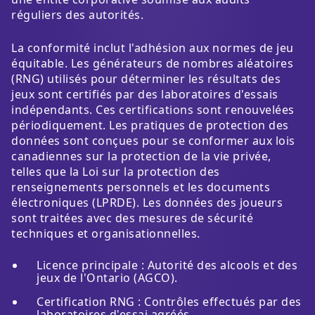
réguliers des autorités.
La conformité inclut l'adhésion aux normes de jeu
équitable. Les générateurs de nombres aléatoires
(RNG) utilisés pour déterminer les résultats des
jeux sont certifiés par des laboratoires d'essais
indépendants. Ces certifications sont renouvelées
périodiquement. Les pratiques de protection des
données sont conçues pour se conformer aux lois
canadiennes sur la protection de la vie privée,
telles que la Loi sur la protection des
renseignements personnels et les documents
électroniques (LPRDE). Les données des joueurs
sont traitées avec des mesures de sécurité
techniques et organisationnelles.
Licence principale : Autorité des alcools et des
jeux de l'Ontario (AGCO).
Certification RNG : Contrôles effectués par des
laboratoires d'essai agréés.